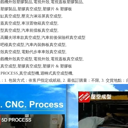
戲機外殼塑膠製品,電視外殼,電視蓋板塑膠製品,
塑膠製品,塑膠真空成型,塑膠片 & 塑膠板
缸真空成型,壓克力淋浴屏真空成型,
蓋真空成型,車頂置物箱真空成型,
型真空成型,汽車前擋板真空成型,
高爾夫球車款真空成型,汽車前後保險桿真空成型
吧檯真空成型,汽車內裝飾板真空成型,
殼真空成型,電動代步車車殼真空成型,
戲機外殼真空成型,電視外殼,電視蓋板真空成型,
真空成型,塑膠真空成型,塑膠片 & 塑膠板
NC.PROCESS,真空成型機,迴轉式真空成型機,
：1. 包裝方式：依客戶指定或紙箱, 2. 最低訂購量：不限, 3. 交貨地點：