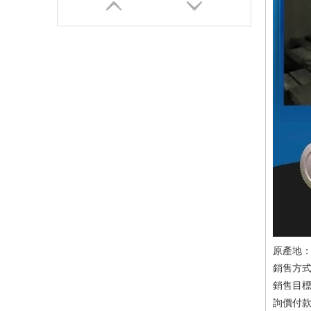
原產地
銷售方
銷售目
詢價付款方