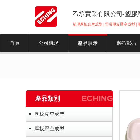
乙承實業有限公司-塑膠
塑膠厚板真空成型 | 塑膠厚板壓空成型 
首頁
公司概況
製程影片
產品展示
產品類別
厚板真空成型
厚板壓空成型